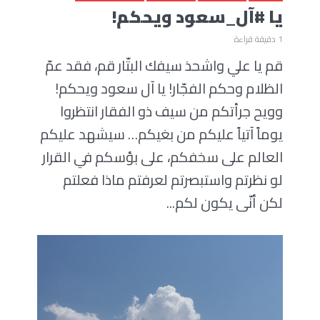
يا #آل_سعود ويحكم!
1 دقيقة قراءة
قم يا علي واشحذ سيفك البتّار قم، فقد عمّ
الظلام وحكم الفجّار! يا آل سعود ويحكم!
وويح جرأتكم من سيف ذو الفقار انتظروا
يوماً آتياً عليكم من بغيكم… سيشهد عليكم
العالم على سخفكم، على بؤسكم في القرار
لو نظرتم واستبصرتم لعرفتم ماذا فعلتم
لكن أنّى يكون لكم...