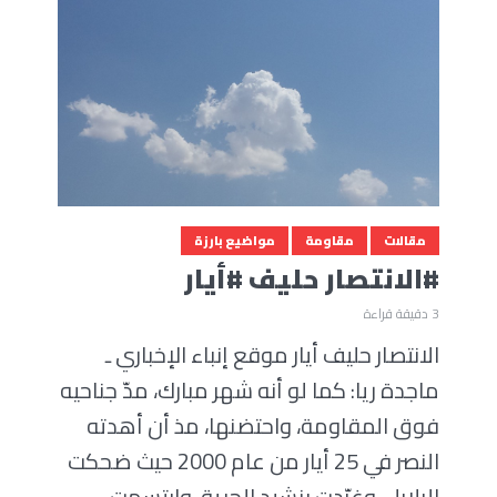
مقالات
مقاومة
مواضيع بارزة
#الانتصار حليف #أيار
3 دقيقة قراءة
الانتصار حليف أيار موقع إنباء الإخباري ـ
ماجدة ريا: كما لو أنه شهر مبارك، مدّ جناحيه
فوق المقاومة، واحتضنها، مذ أن أهدته
النصر في 25 أيار من عام 2000 حيث ضحكت
البلابل، وغرّدت بنشيد الحرية، وابتسمت