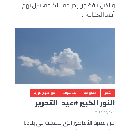
والذين يرفضون إجرامه بالكلمة، ينزل بهم
أشد العقاب،...
شعر
مقاومة
مناسبات
مواضيع بارزة
النور الكبير #عيد_التحرير
1 دقيقة قراءة
من غمرة الأعاصير التي عصفت في بلادنا