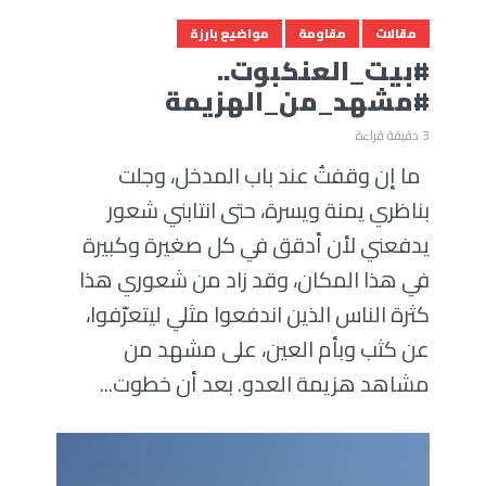
مقالات
مقاومة
مواضيع بارزة
#بيت_العنكبوت..
#مشهد_من_الهزيمة
3 دقيقة قراءة
ما إن وقفتُ عند باب المدخل، وجلت
بناظري يمنة ويسرة، حتى انتابني شعور
يدفعني لأن أدقق في كل صغيرة وكبيرة
في هذا المكان، وقد زاد من شعوري هذا
كثرة الناس الذين اندفعوا مثلي ليتعرّفوا،
عن كثب وبأم العين، على مشهد من
مشاهد هزيمة العدو. بعد أن خطوت...