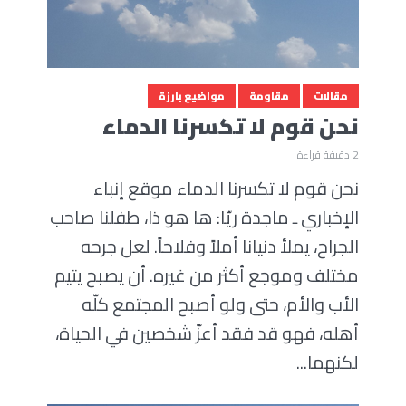
مقالات
مقاومة
مواضيع بارزة
نحن قوم لا تكسرنا الدماء
2 دقيقة قراءة
نحن قوم لا تكسرنا الدماء موقع إنباء
الإخباري ـ ماجدة ريّا: ها هو ذا، طفلنا صاحب
الجراح، يملأ دنيانا أملاً وفلاحاً. لعل جرحه
مختلف وموجع أكثر من غيره. أن يصبح يتيم
الأب والأم، حتى ولو أصبح المجتمع كلّه
أهله، فهو قد فقد أعزّ شخصين في الحياة،
لكنهما...