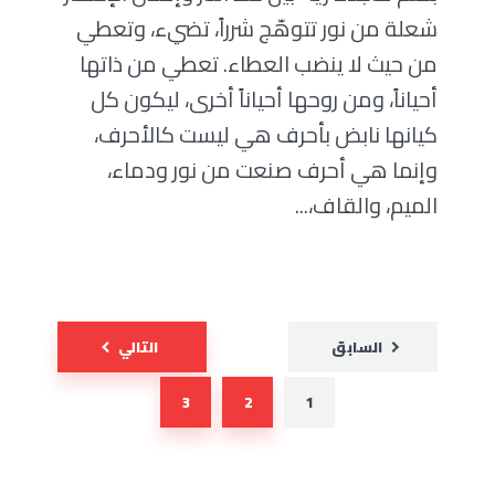
شعلة من نور تتوهّج شرراً، تضيء، وتعطي
من حيث لا ينضب العطاء. تعطي من ذاتها
أحياناً، ومن روحها أحياناً أخرى، ليكون كل
كيانها نابض بأحرف هي ليست كالأحرف،
وإنما هي أحرف صنعت من نور ودماء،
الميم، والقاف،...
Posts
السابق
التالي
pagination
3
2
1