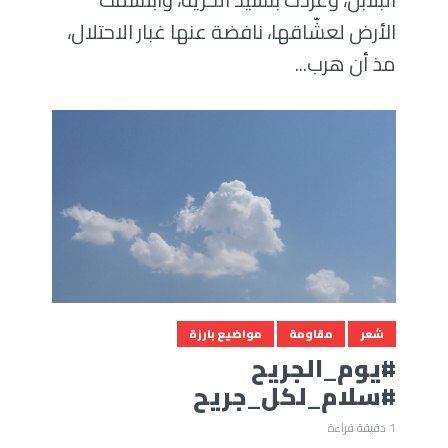
الأرض لعشّاقها، نافضة عنها غبار الاحتلال،
مذ أن هرب...
شعر
مقاومة
مواضيع بارزة
#يوم_الجريح
#سلام_لكل_جريح
1 دقيقة قراءة