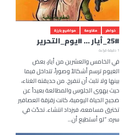
خواطر
مقاومة
مواضيع بارزة
25#_أيار … #يوم_التحرير
1 دقيقة قراءة
في الخامس والعشرين من أيار، بعض
الغيوم ترسم أشكالاً وصوراً، تتداخل فيما
بينها ولا تلبث أن تنفرج. من حديقته الغناء،
حيث يهوى الجلوس والمطالعة بعيداً عن
ضجيج الحياة اليومية، كانت زقزقة العصافير
تخترق مسامعه، فيزداد انتشاء. تحدّث في
سره: “لو أستطيع أن...