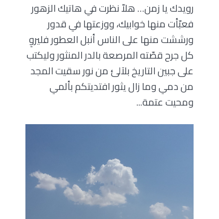
رويدك يا زمن… هلاّ نظرت في هاتيك الزهور
فعبّأت منها خوابيك، ووزعتها في قدور
ورششت منها على الناس أنبل العطور فليروِ
كل جرح قصّته المرصعة بالدر المنثور وليكتب
على جبين التاريخ بلآلئ من نور سقيت المجد
من دمي وما زال يثور افتديتكم بألمي
ومحيت عتمة...