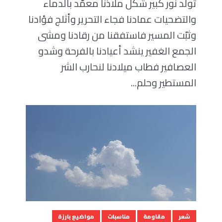
تولّد نور كبير شكلّ ملاذنا معمّد بالدماء
والتضحيات عمادنا فجاء التحرير وأثلج فؤادنا
وثبّت المسير فاستفقنا من رقادنا ومشى
الجمع الغفير ينشد أعيادنا بالفرحة وشدو
العصافير فطاب ميلادنا لنحارب الشر
المستطير وحلم...
شعر
مقاومة
مناسبات
مواضيع بارزة